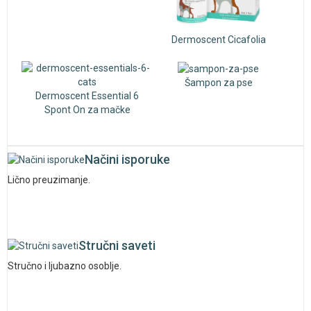
Dermoscent Cicafolia
Šampon za pse
Dermoscent Essential 6
Spont On za mačke
Načini isporuke
Lično preuzimanje.
Stručni saveti
Stručno i ljubazno osoblje.