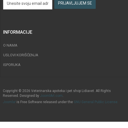
INFORMACIJE
O NAMA
USLOVI KORIŠĆENJA
ISPORUKA
Copyright © 2026 Veterinarska apoteka i pet shop Lidiavet. All Rights
Reserved. Designed by
JoomlArt.com
.
Joomla!
is Free Software released under the
GNU General Public License.