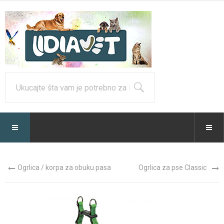
Ogrlica / korpa za obuku pasa
Ogrlica za pse Classic