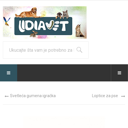
Svetleća gumena igračka
Loptice za pse