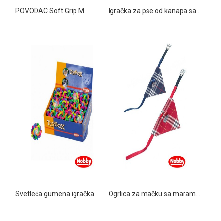
POVODAC Soft Grip M
Igračka za pse od kanapa sa zvukom
Svetleća gumena igračka
Ogrlica za mačku sa maramom