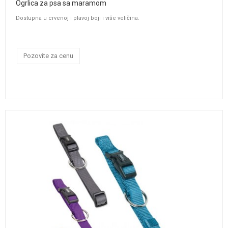
Ogrlica za psa sa maramom
Dostupna u crvenoj i plavoj boji i više veličina.
Pozovite za cenu