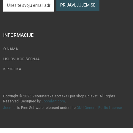
INFORMACIJE
O NAMA
USLOVI KORIŠĆENJA
ISPORUKA
Copyright © 2026 Veterinarska apoteka i pet shop Lidiavet. All Rights
Reserved. Designed by
JoomlArt.com
.
Joomla!
is Free Software released under the
GNU General Public License.