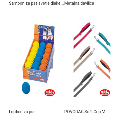
Šampon za pse svetle dlake Light Fur
Metalna davilica
Loptice za pse
POVODAC Soft Grip M