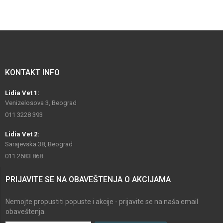
KONTAKT INFO
Lidia Vet 1:
Venizelosova 3, Beograd
011 3228 393
Lidia Vet 2:
Sarajevska 38, Beograd
011 2683 868
PRIJAVITE SE NA OBAVEŠTENJA O AKCIJAMA
Nemojte propustiti popuste i akcije - prijavite se na naša email
obaveštenja.