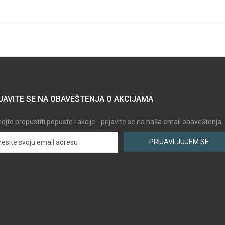
JAVITE SE NA OBAVEŠTENJA O AKCIJAMA
jte propustiti popuste i akcije - prijavite se na naša email obaveštenja.