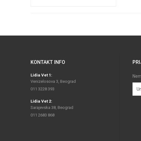
KONTAKT INFO
PRI
Lidia Vet 1:
Nemo
Venizelosova 3, Beograd
011 3228 393
Lidia Vet 2:
Sarajevska 38, Beograd
011 2683 868