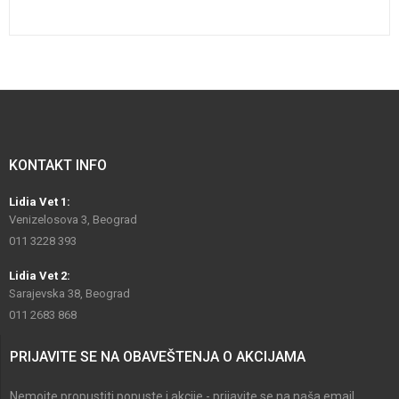
KONTAKT INFO
Lidia Vet 1:
Venizelosova 3, Beograd
011 3228 393
Lidia Vet 2:
Sarajevska 38, Beograd
011 2683 868
PRIJAVITE SE NA OBAVEŠTENJA O AKCIJAMA
Nemojte propustiti popuste i akcije - prijavite se na naša email