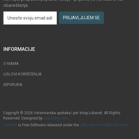
obaveštenja.
INFORMACIJE
O NAMA
USLOVI KORIŠĆENJA
ISPORUKA
Copyright © 2026 Veterinarska apoteka i pet shop Lidiavet. All Rights
Reserved. Designed by
JoomlArt.com
.
Joomla!
is Free Software released under the
GNU General Public License.