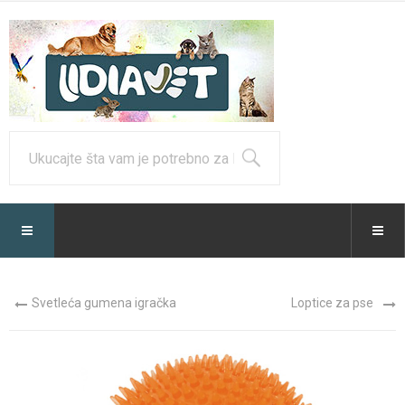
Svetleća gumena igračka
Loptice za pse