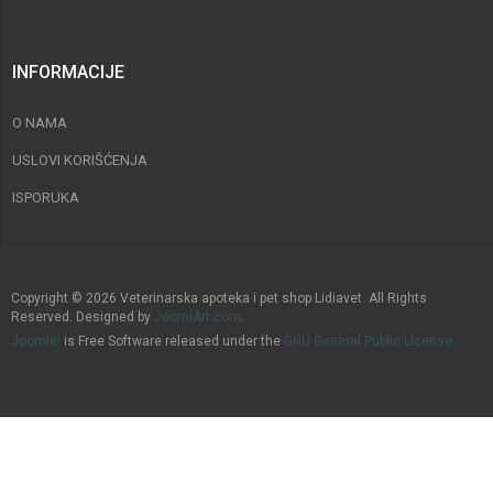
INFORMACIJE
O NAMA
USLOVI KORIŠĆENJA
ISPORUKA
Copyright © 2026 Veterinarska apoteka i pet shop Lidiavet. All Rights
Reserved. Designed by
JoomlArt.com
.
Joomla!
is Free Software released under the
GNU General Public License.