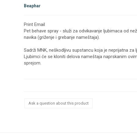
Beaphar
Print Email
Pet behave spray - služi za odvikavanje ljubimaca od než
navika (griženje i grebanje nameštaja).
Sadrži MNK, neškodljivu supstancu koja je neprijatna za l
Ljubimci će se kloniti delova nameštaja naprskanim ovi
sprejom.
Ask a question about this product