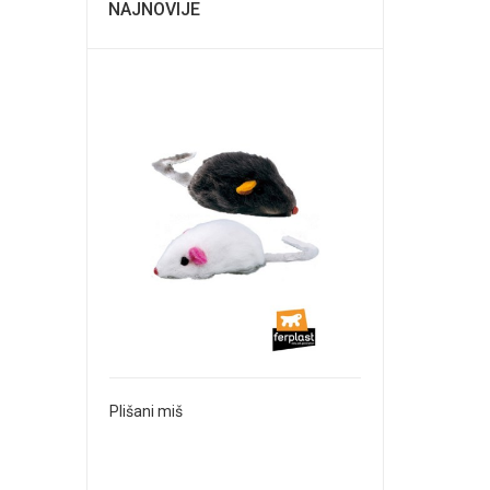
NAJNOVIJE
Plišani miš