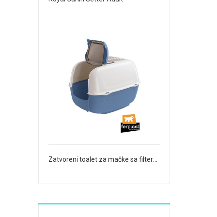
Zatvoreni toalet za mačke sa filterom Prima Cabrio