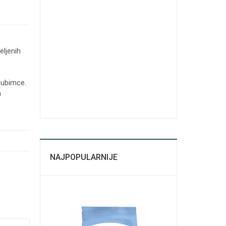
eljenih
jubimce.
m
NAJPOPULARNIJE