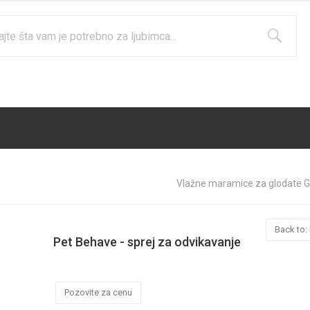
Vlažne maramice za glodate G
Back to: 
Pet Behave - sprej za odvikavanje
Pozovite za cenu