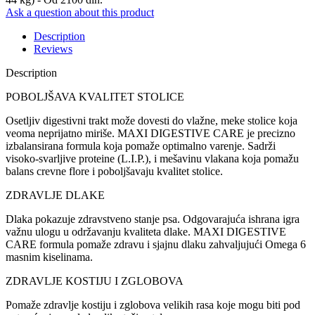
Ask a question about this product
Description
Reviews
Description
POBOLJŠAVA KVALITET STOLICE
Osetljiv digestivni trakt može dovesti do vlažne, meke stolice koja
veoma neprijatno miriše. MAXI DIGESTIVE CARE je precizno
izbalansirana formula koja pomaže optimalno varenje. Sadrži
visoko-svarljive proteine (L.I.P.), i mešavinu vlakana koja pomažu
balans crevne flore i poboljšavaju kvalitet stolice.
ZDRAVLJE DLAKE
Dlaka pokazuje zdravstveno stanje psa. Odgovarajuća ishrana igra
važnu ulogu u održavanju kvaliteta dlake. MAXI DIGESTIVE
CARE formula pomaže zdravu i sjajnu dlaku zahvaljujući Omega 6
masnim kiselinama.
ZDRAVLJE KOSTIJU I ZGLOBOVA
Pomaže zdravlje kostiju i zglobova velikih rasa koje mogu biti pod