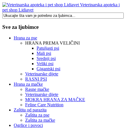
Veterinarska apoteka i
pet shop Lidiavet
Sve za ljubimce
Hrana za pse
HRANA PREMA VELIČINI
Patuljasti psi
Mali psi
Srednji psi
Veliki psi
Gigantski psi
Veterinarske dijete
RASNI PSI
Hrana za mačke
Rasne mačke
Veterinarske dijete
MOKRA HRANA ZA MAČKE
Feline Care Nutrition
Zaštita od parazita
Zaštita za pse
Zaštita za mačke
Ogrlice i povoci