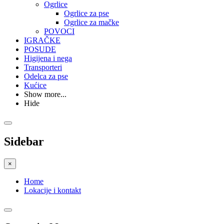
Ogrlice
Ogrlice za pse
Ogrlice za mačke
POVOCI
IGRAČKE
POSUDE
Higijena i nega
Transporteri
Odelca za pse
Kućice
Show more...
Hide
Sidebar
×
Home
Lokacije i kontakt