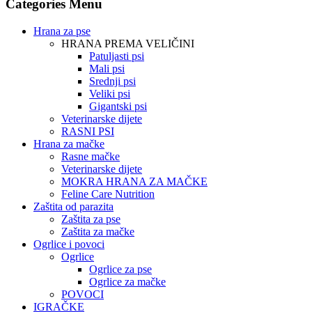
Categories Menu
Hrana za pse
HRANA PREMA VELIČINI
Patuljasti psi
Mali psi
Srednji psi
Veliki psi
Gigantski psi
Veterinarske dijete
RASNI PSI
Hrana za mačke
Rasne mačke
Veterinarske dijete
MOKRA HRANA ZA MAČKE
Feline Care Nutrition
Zaštita od parazita
Zaštita za pse
Zaštita za mačke
Ogrlice i povoci
Ogrlice
Ogrlice za pse
Ogrlice za mačke
POVOCI
IGRAČKE