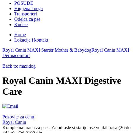
POSUDE
Higijena i nega
Transporteri
Odelca za pse
Kućice
Home
Lokacije i kontakt
Royal Canin MAXI Starter Mother & Babydog
Royal Canin MAXI
Dermacomfort
Back to: maxidog
Royal Canin MAXI Digestive
Care
Pozovite za cenu
Royal Canin
Kompletna hrana za pse - Za odrasle si starije pse velikih rasa (26 do
44 kg) - Od 2100 din.